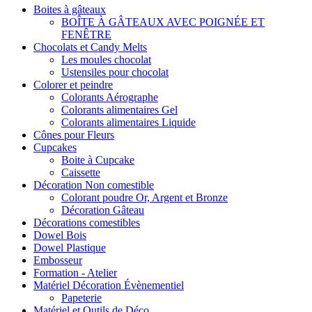
Boites à gâteaux
BOÎTE À GÂTEAUX AVEC POIGNÉE ET
FENÊTRE
Chocolats et Candy Melts
Les moules chocolat
Ustensiles pour chocolat
Colorer et peindre
Colorants Aérographe
Colorants alimentaires Gel
Colorants alimentaires Liquide
Cônes pour Fleurs
Cupcakes
Boite à Cupcake
Caissette
Décoration Non comestible
Colorant poudre Or, Argent et Bronze
Décoration Gâteau
Décorations comestibles
Dowel Bois
Dowel Plastique
Embosseur
Formation - Atelier
Matériel Décoration Évènementiel
Papeterie
Matériel et Outils de Déco