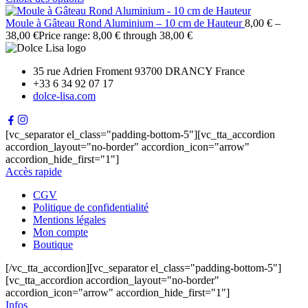
Moule à Gâteau Rond Aluminium – 10 cm de Hauteur
8,00
€
–
38,00
€
Price range: 8,00 € through 38,00 €
35 rue Adrien Froment 93700 DRANCY France
+33 6 34 92 07 17
dolce-lisa.com
[vc_separator el_class="padding-bottom-5"][vc_tta_accordion
accordion_layout="no-border" accordion_icon="arrow"
accordion_hide_first="1"]
Accès rapide
CGV
Politique de confidentialité
Mentions légales
Mon compte
Boutique
[/vc_tta_accordion][vc_separator el_class="padding-bottom-5"]
[vc_tta_accordion accordion_layout="no-border"
accordion_icon="arrow" accordion_hide_first="1"]
Infos