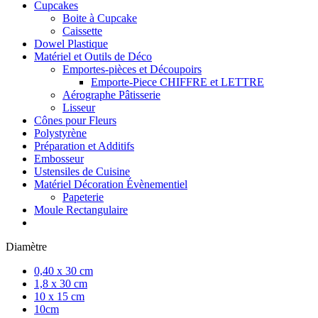
Cupcakes
Boite à Cupcake
Caissette
Dowel Plastique
Matériel et Outils de Déco
Emportes-pièces et Découpoirs
Emporte-Piece CHIFFRE et LETTRE
Aérographe Pâtisserie
Lisseur
Cônes pour Fleurs
Polystyrène
Préparation et Additifs
Embosseur
Ustensiles de Cuisine
Matériel Décoration Évènementiel
Papeterie
Moule Rectangulaire
Diamètre
0,40 x 30 cm
1,8 x 30 cm
10 x 15 cm
10cm