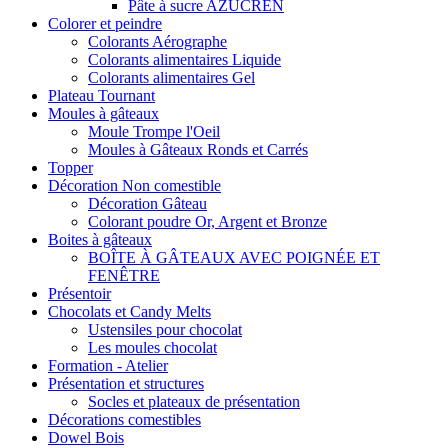
Pâte à sucre AZUCREN
Colorer et peindre
Colorants Aérographe
Colorants alimentaires Liquide
Colorants alimentaires Gel
Plateau Tournant
Moules à gâteaux
Moule Trompe l'Oeil
Moules à Gâteaux Ronds et Carrés
Topper
Décoration Non comestible
Décoration Gâteau
Colorant poudre Or, Argent et Bronze
Boites à gâteaux
BOÎTE À GÂTEAUX AVEC POIGNÉE ET
FENÊTRE
Présentoir
Chocolats et Candy Melts
Ustensiles pour chocolat
Les moules chocolat
Formation - Atelier
Présentation et structures
Socles et plateaux de présentation
Décorations comestibles
Dowel Bois