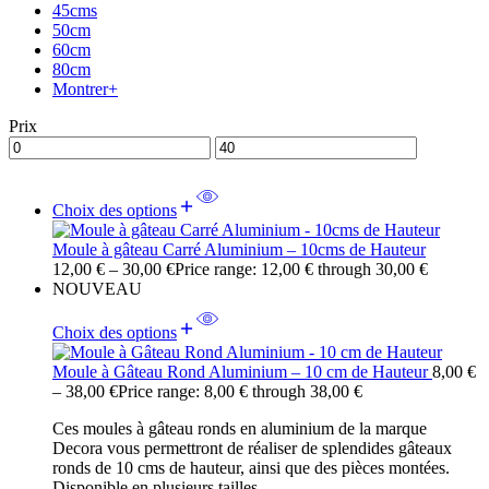
45cms
50cm
60cm
80cm
Montrer+
Prix
Choix des options
Moule à gâteau Carré Aluminium – 10cms de Hauteur
12,00
€
–
30,00
€
Price range: 12,00 € through 30,00 €
NOUVEAU
Choix des options
Moule à Gâteau Rond Aluminium – 10 cm de Hauteur
8,00
€
–
38,00
€
Price range: 8,00 € through 38,00 €
Ces moules à gâteau ronds en aluminium de la marque
Decora vous permettront de réaliser de splendides gâteaux
ronds de 10 cms de hauteur, ainsi que des pièces montées.
Disponible en plusieurs tailles.