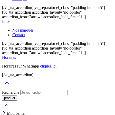
[/vc_tta_accordion][vc_separator el_class="padding-bottom-5"]
[vc_tta_accordion accordion_layout="no-border"
accordion_icon="arrow" accordion_hide_first="1"]
Infos
Nos marques
Contact
[/vc_tta_accordion][vc_separator el_class="padding-bottom-5"]
[vc_tta_accordion accordion_layout="no-border"
accordion_icon="arrow" accordion_hide_first="1"]
Horaires
Horaires sur Whatsapp
cliquez ici
[/vc_tta_accordion]
Recherche
Mon panier