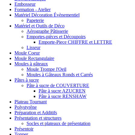
Embosseur
Formation - Atelier
Matériel Décoration Évènementiel
Papeterie
Matériel et Outils de Déco
Aérographe Pâtisserie
Emportes-pièces et Découpoirs
Emporte-Piece CHIFFRE et LETTRE
Lisseur
Moule Coeur
Moule Rectangulaire
Moules à gâteaux
Moule Trompe l'Oeil
Moules à Gâteaux Ronds et Carrés
Pâtes à sucre
Pâte à sucre de COUVERTURE
Pâte à sucre AZUCREN
Pâte à sucre RENSHAW
Plateau Tournant
Polystyrène
Préparation et Additifs
Présentation et structures
Socles et plateaux de présentation
Présentoir
Topper