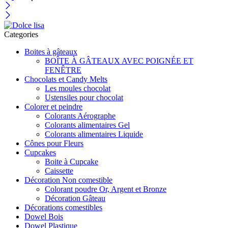
Categories
Boites à gâteaux
BOÎTE À GÂTEAUX AVEC POIGNÉE ET
FENÊTRE
Chocolats et Candy Melts
Les moules chocolat
Ustensiles pour chocolat
Colorer et peindre
Colorants Aérographe
Colorants alimentaires Gel
Colorants alimentaires Liquide
Cônes pour Fleurs
Cupcakes
Boite à Cupcake
Caissette
Décoration Non comestible
Colorant poudre Or, Argent et Bronze
Décoration Gâteau
Décorations comestibles
Dowel Bois
Dowel Plastique