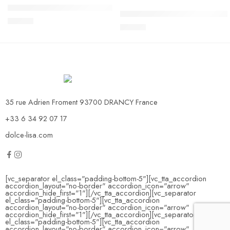
Pâte à Sucre Renshaw 10 KG
Pâte à Sucre Renshaw Blanche
85,00
€
22,00
€
35 rue Adrien Froment 93700 DRANCY France
+33 6 34 92 07 17
dolce-lisa.com
[vc_separator el_class="padding-bottom-5"][vc_tta_accordion
accordion_layout="no-border" accordion_icon="arrow"
accordion_hide_first="1"]
[/vc_tta_accordion][vc_separator
el_class="padding-bottom-5"][vc_tta_accordion
accordion_layout="no-border" accordion_icon="arrow"
accordion_hide_first="1"]
[/vc_tta_accordion][vc_separator
el_class="padding-bottom-5"][vc_tta_accordion
accordion_layout="no-border" accordion_icon="arrow"