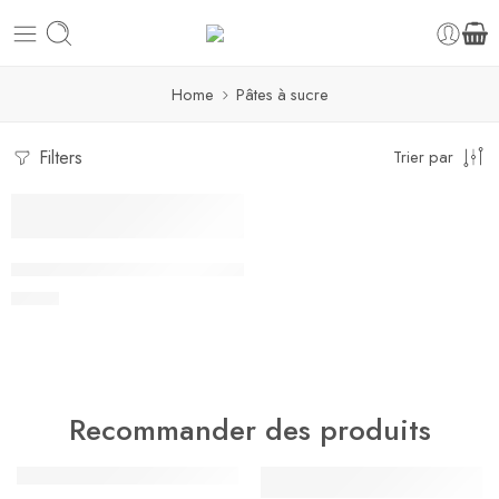
Home
Pâtes à sucre
Filters
Trier par
NOUVEAU
Pâte à sucre Renshaw PRO 250 g
3,00
€
Recommander des produits
NOUVEAU