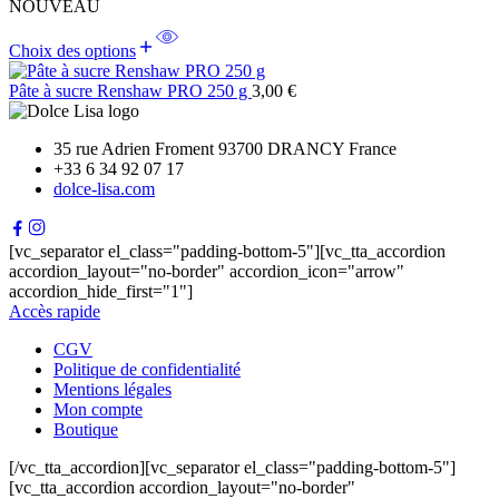
NOUVEAU
Choix des options
Pâte à sucre Renshaw PRO 250 g
3,00
€
35 rue Adrien Froment 93700 DRANCY France
+33 6 34 92 07 17
dolce-lisa.com
[vc_separator el_class="padding-bottom-5"][vc_tta_accordion
accordion_layout="no-border" accordion_icon="arrow"
accordion_hide_first="1"]
Accès rapide
CGV
Politique de confidentialité
Mentions légales
Mon compte
Boutique
[/vc_tta_accordion][vc_separator el_class="padding-bottom-5"]
[vc_tta_accordion accordion_layout="no-border"