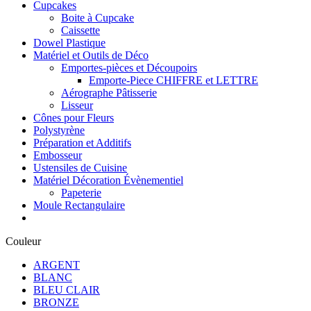
Cupcakes
Boite à Cupcake
Caissette
Dowel Plastique
Matériel et Outils de Déco
Emportes-pièces et Découpoirs
Emporte-Piece CHIFFRE et LETTRE
Aérographe Pâtisserie
Lisseur
Cônes pour Fleurs
Polystyrène
Préparation et Additifs
Embosseur
Ustensiles de Cuisine
Matériel Décoration Évènementiel
Papeterie
Moule Rectangulaire
Couleur
ARGENT
BLANC
BLEU CLAIR
BRONZE