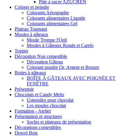
Pâte à sucre AZUCREN
Colorer et peindre
Colorants Aérographe
Colorants alimentaires Liquide
Colorants alimentaires Gel
Plateau Tournant
Moules à gâteaux
Moule Trompe l'Oeil
Moules à Gâteaux Ronds et Carrés
Topper
Décoration Non comestible
Décoration Gâteau
Colorant poudre Or, Argent et Bronze
Boites à gâteaux
BOÎTE À GÂTEAUX AVEC POIGNÉE ET
FENÊTRE
Présentoir
Chocolats et Candy Melts
Ustensiles pour chocolat
Les moules chocolat
Formation - Atelier
Présentation et structures
Socles et plateaux de présentation
Décorations comestibles
Dowel Bois