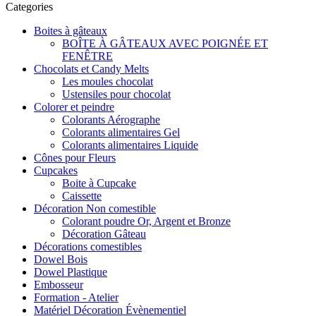
Categories
Boites à gâteaux
BOÎTE À GÂTEAUX AVEC POIGNÉE ET
FENÊTRE
Chocolats et Candy Melts
Les moules chocolat
Ustensiles pour chocolat
Colorer et peindre
Colorants Aérographe
Colorants alimentaires Gel
Colorants alimentaires Liquide
Cônes pour Fleurs
Cupcakes
Boite à Cupcake
Caissette
Décoration Non comestible
Colorant poudre Or, Argent et Bronze
Décoration Gâteau
Décorations comestibles
Dowel Bois
Dowel Plastique
Embosseur
Formation - Atelier
Matériel Décoration Évènementiel